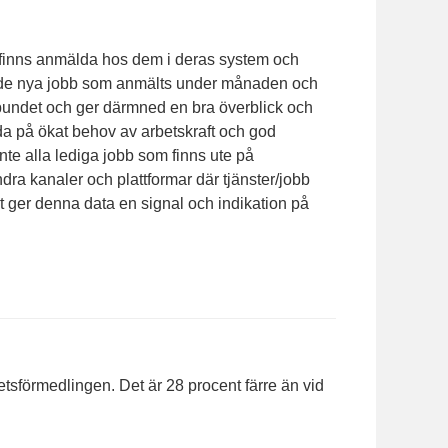
inns anmälda hos dem i deras system och
 både nya jobb som anmälts under månaden och
lbundet och ger därmned en bra överblick och
tyda på ökat behov av arbetskraft och god
t inte alla lediga jobb som finns ute på
ra kanaler och plattformar där tjänster/jobb
t ger denna data en signal och indikation på
tsförmedlingen. Det är 28 procent färre än vid