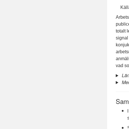
Käll
Arbets
public
totalt
signal
konjukt
arbets
anmäls
vad so
Län
Mer
Samm