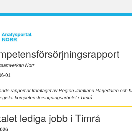
mpetensförsörjningsrapport
ssamverkan Norr
06-01
ande rapport är framtaget av Region Jämtland Härjedalen och ha
tegiska kompetensförsörjningsarbetet i Timrå.
alet lediga jobb i Timrå
026