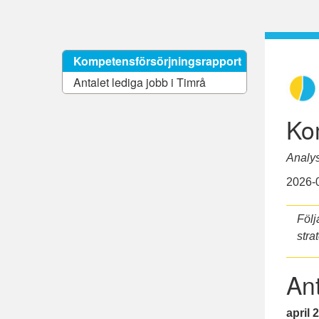
Kompetensförsörjningsrapport
Antalet lediga jobb i Timrå
Ko
Analy
2026-
Följ
stra
Ant
april
2