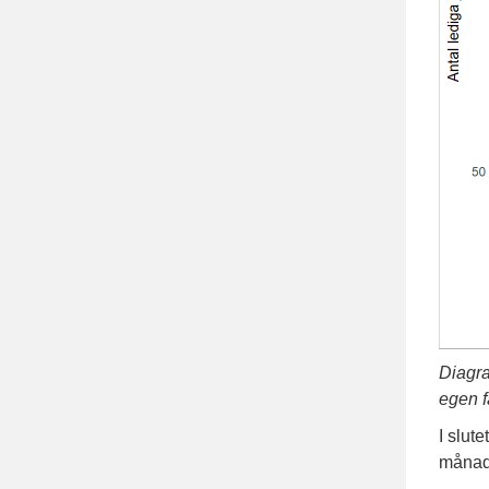
Diagra
egen f
I slute
månade