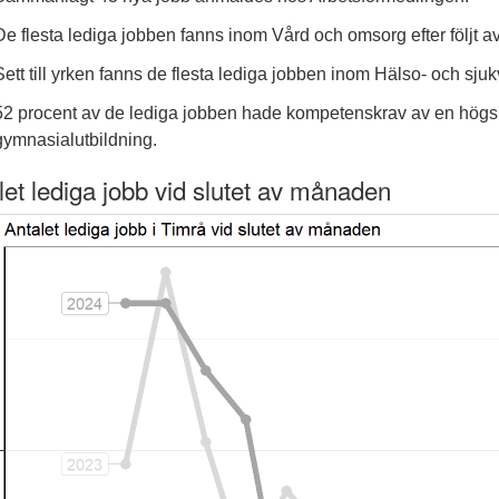
De flesta lediga jobben fanns inom Vård och omsorg efter följt a
Sett till yrken fanns de flesta lediga jobben inom Hälso- och sju
52 procent av de lediga jobben hade kompetenskrav av en högsk
gymnasialutbildning.
let lediga jobb vid slutet av månaden