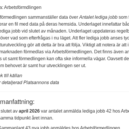
a: Arbetsförmdlingen
förmedlingen sammanställer data över
Antalet lediga jobb
som f
erar en fil med data på deras hemsida. Underlaget innefattar
 lediga jobb vid slutet av månaden. Underlaget uppdateras rege
 över vad som efterfrågas i nu läget. Att fler lediga jobb anses 
urutveckling gör att detta är bra att följa. Viktigt att notera är at
marknaden förmedlas via Arbetsförmedlingen. Det finns även and
 ut samt förmedlingen kan ofta ske informella vägar. Oavsett de
m behovet är samt hur utvecklingen ser ut.
k till källan
 detaljerad Platsannons data
anfattning:
I slutet av
april 2026
var antalet anmälda lediga jobb 42 hos Arbe
samma tidpunkt året innan.
Sammanlagt 43 nya jobb anmäldes hos Arbetsförmedlingen.