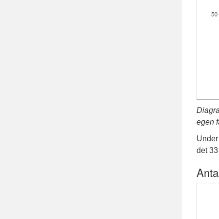
Diagra
egen f
Unde
det 33
Anta