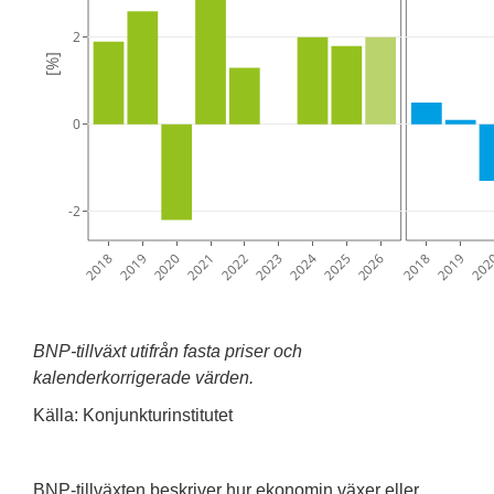
2
[%]
0
-2
2018
2019
2020
2021
2022
2023
2024
2025
2026
2018
2019
202
BNP-tillväxt utifrån fasta priser och
kalenderkorrigerade värden.
Källa: Konjunkturinstitutet
BNP-tillväxten beskriver hur ekonomin växer eller