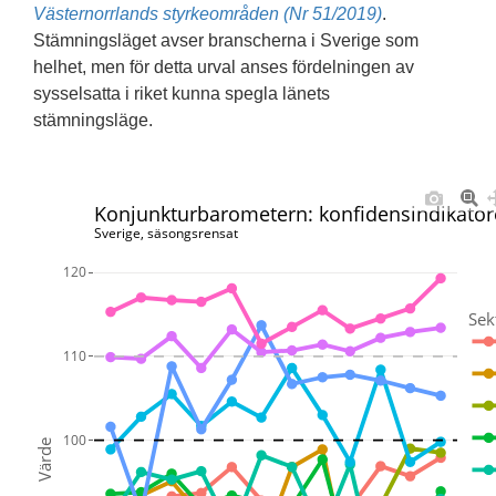
Västernorrlands styrkeområden (Nr 51/2019)
.
Stämningsläget avser branscherna i Sverige som
helhet, men för detta urval anses fördelningen av
sysselsatta i riket kunna spegla länets
stämningsläge.
Konjunkturbarometern: konfidensindikatorer
Sverige, säsongsrensat
120
Sek
110
100
Värde