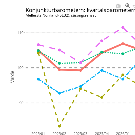
Konjunkturbarometern: kvartalsbarometern
Mellersta Norrland (SE32), säsongsrensat
110
100
Värde
90
2025/01
2025/02
2025/03
2025/04
2026/01