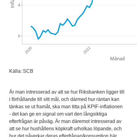
4
0
2020
2022
Månad
Källa: SCB
Är man intresserad av att se hur Riksbanken ligger till
i förhållande till sitt mål, och därmed hur räntan kan
tänkas se ut framåt, ska man titta på KPIF-inflationen
- det kan ge en signal om vart den långsiktiga
efterfrågan är påväg. Är man däremot intresserad av
att se hur hushållens köpkraft urholkas löpande, och
hur det påverkar deras efterfrågan/konsumtion här