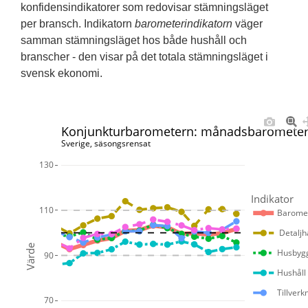
konfidensindikatorer som redovisar stämningsläget
per bransch. Indikatorn
barometerindikatorn
väger
samman stämningsläget hos både hushåll och
branscher - den visar på det totala stämningsläget i
svensk ekonomi.
Konjunkturbarometern: månadsbarometern
Sverige, säsongsrensat
130
Indikator
110
Baromet
	Detalj
Värde
Husbygg
90
Hushåll
Tillverk
70