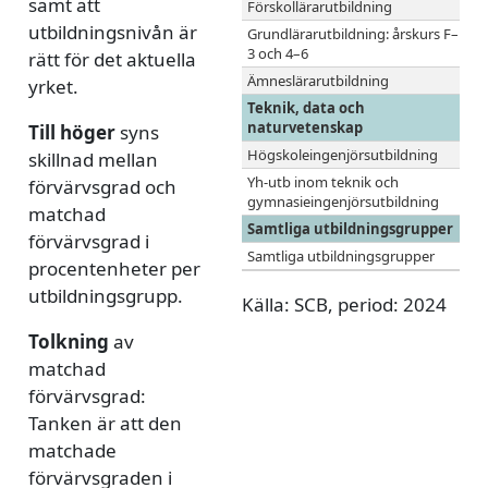
samt att
Förskollärarutbildning
utbildningsnivån är
Grundlärarutbildning: årskurs F–
3 och 4–6
rätt för det aktuella
Ämneslärarutbildning
yrket.
Teknik, data och
naturvetenskap
Till höger
syns
Högskoleingenjörsutbildning
skillnad mellan
Yh-utb inom teknik och
förvärvsgrad och
gymnasieingenjörsutbildning
matchad
Samtliga utbildningsgrupper
förvärvsgrad i
Samtliga utbildningsgrupper
procentenheter per
utbildningsgrupp.
Källa: SCB, period: 2024
Tolkning
av
matchad
förvärvsgrad:
Tanken är att den
matchade
förvärvsgraden i