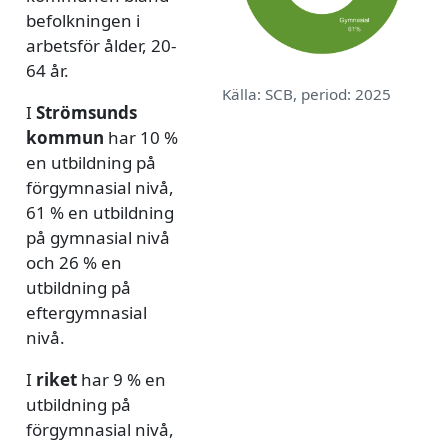
befolkningen i
arbetsför ålder, 20-
64 år.
Källa: SCB, period: 2025
I
Strömsunds
kommun
har 10 %
en utbildning på
förgymnasial nivå,
61 % en utbildning
på gymnasial nivå
och 26 % en
utbildning på
eftergymnasial
nivå.
I
riket
har 9 % en
utbildning på
förgymnasial nivå,