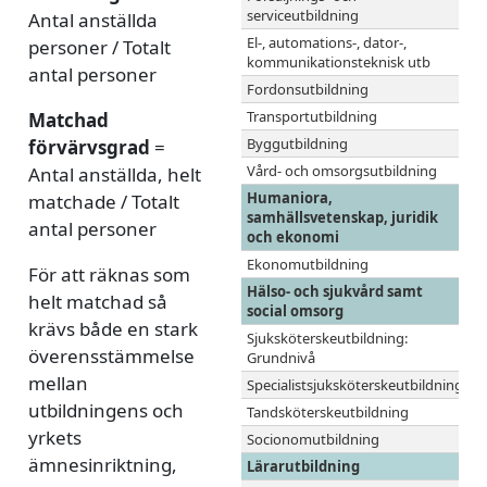
serviceutbildning
Antal anställda
El-, automations-, dator-,
personer / Totalt
kommunikationsteknisk utb
antal personer
Fordonsutbildning
Transportutbildning
Matchad
Byggutbildning
förvärvsgrad
=
Vård- och omsorgsutbildning
Antal anställda, helt
Humaniora,
matchade / Totalt
samhällsvetenskap, juridik
antal personer
och ekonomi
Ekonomutbildning
För att räknas som
Hälso- och sjukvård samt
helt matchad så
social omsorg
krävs både en stark
Sjuksköterskeutbildning:
överensstämmelse
Grundnivå
mellan
Specialistsjuksköterskeutbildning
utbildningens och
Tandsköterskeutbildning
yrkets
Socionomutbildning
ämnesinriktning,
Lärarutbildning