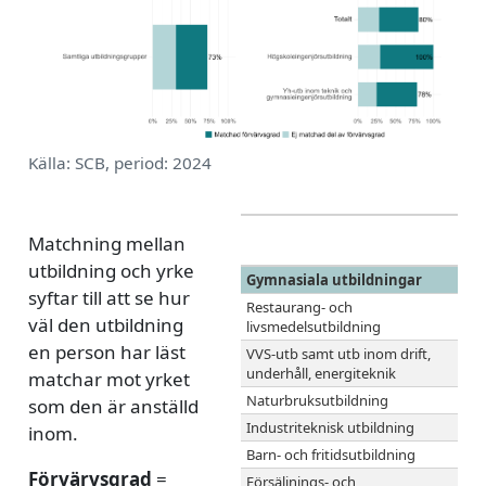
Källa: SCB, period: 2024
Matchning mellan
p
utbildning och yrke
Gymnasiala utbildningar
syftar till att se hur
Restaurang- och
väl den utbildning
livsmedelsutbildning
en person har läst
VVS-utb samt utb inom drift,
underhåll, energiteknik
matchar mot yrket
Naturbruksutbildning
som den är anställd
Industriteknisk utbildning
inom.
Barn- och fritidsutbildning
Förvärvsgrad
=
Försäljnings- och